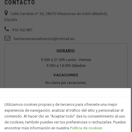
CONTACTO
Calle Carretas nº 36, 28670 Villaviciosa de Odón (Madrid),
España
916 162 887
farmaciamanuelmaroto@hotmail.es
HORARIO:
9:30h a 21:30h Lunes - Viernes
9:30h a 14:30h Sábados
VACACIONES:
No cierra por vacaciones.
PAGO SEGURO
Utilizamos cookies propias y de terceros para ofrecerte una mejor
experiencia de navegación, analizar el tráfico del sitio y personalizar el
contenido. Al hacer clic en “Aceptar todo” das tu consentimiento al uso
de cookies, también puedes ver tus preferencias o rechazarlas. Puedes
encontrar más información en nuestra
Política de cookies