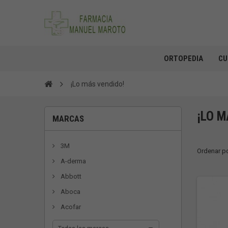
ORTOPEDIA
CU
¡Lo más vendido!
¡LO M
MARCAS
3M
Ordenar p
A-derma
Abbott
Aboca
Acofar