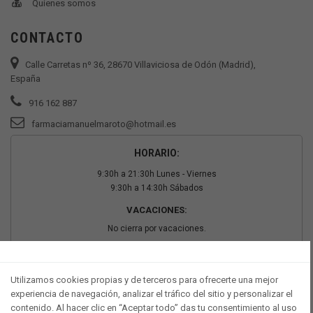
Quienes somos
CONTACTO
Calle Carretas nº 36, 28670 Villaviciosa de Odón (Madrid),
España
916 162 887
farmaciamanuelmaroto@hotmail.es
HORARIO:
9:30h a 21:30h Lunes - Viernes
9:30h a 14:30h Sábados
VACACIONES:
No cierra por vacaciones.
PAGO SEGURO
Utilizamos cookies propias y de terceros para ofrecerte una mejor
experiencia de navegación, analizar el tráfico del sitio y personalizar el
contenido. Al hacer clic en “Aceptar todo” das tu consentimiento al uso