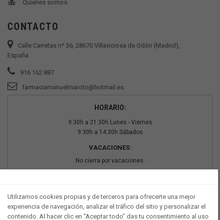
Quienes somos
CONTACTO
Calle Carretas nº 36, 28670 Villaviciosa de Odón (Madrid),
España
916 162 887
farmaciamanuelmaroto@hotmail.es
HORARIO:
9:30h a 21:30h Lunes - Viernes
9:30h a 14:30h Sábados
VACACIONES:
No cierra por vacaciones.
PAGO SEGURO
Utilizamos cookies propias y de terceros para ofrecerte una mejor
experiencia de navegación, analizar el tráfico del sitio y personalizar el
contenido. Al hacer clic en “Aceptar todo” das tu consentimiento al uso