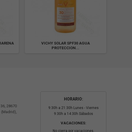
TIARENA
VICHY SOLAR SPF30 AGUA
V
PROTECCION...
HORARIO:
º 36, 28670
9:30h a 21:30h Lunes - Viernes
 (Madrid),
9:30h a 14:30h Sábados
VACACIONES:
No cierra por vacaciones.