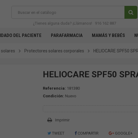
¿Tienes alguna duda? ¡Llámanos!
916 162 887
IDADO DEL PACIENTE
PARAFARMACIA
MAMÁS Y BEBÉS
N
 solares
Protectores solares corporales
HELIOCARE SPF50 SP
HELIOCARE SPF50 SPR
Referencia:
181380
Condición:
Nuevo
Imprimir
TWEET
COMPARTIR
GOOGLE+