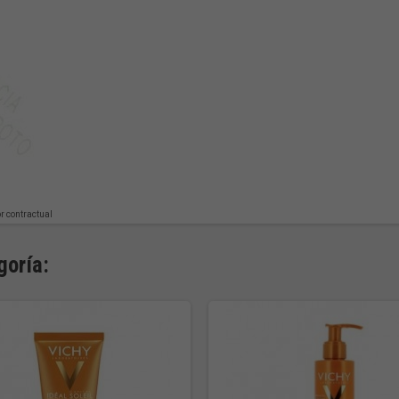
or contractual
goría: