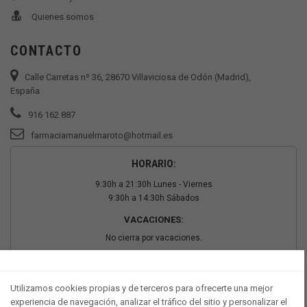
Quienes somos
CONTACTO
Calle Carretas nº 36, 28670 Villaviciosa de Odón (Madrid),
España
916 162 887
farmaciamanuelmaroto@hotmail.es
HORARIO:
9:30h a 21:30h Lunes - Viernes
9:30h a 14:30h Sábados
VACACIONES:
No cierra por vacaciones.
PAGO SEGURO
Utilizamos cookies propias y de terceros para ofrecerte una mejor
experiencia de navegación, analizar el tráfico del sitio y personalizar el