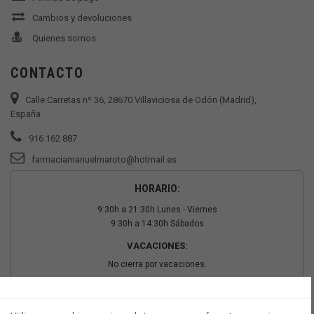
Cambios y devoluciones
Quienes somos
CONTACTO
Calle Carretas nº 36, 28670 Villaviciosa de Odón (Madrid),
España
916 162 887
farmaciamanuelmaroto@hotmail.es
HORARIO:
9:30h a 21:30h Lunes - Viernes
9:30h a 14:30h Sábados
VACACIONES:
No cierra por vacaciones.
PAGO SEGURO