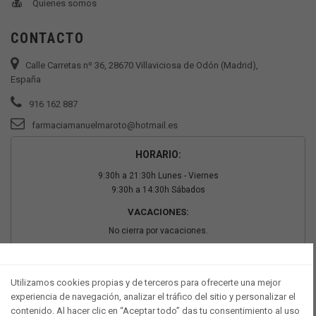
Quienes somos
CONTACTO
Calle Carretas nº 36, 28670 Villaviciosa de Odón (Madrid),
España
916 162 887
farmaciamanuelmaroto@hotmail.es
HORARIO:
9:30h a 21:30h Lunes - Viernes
9:30h a 14:30h Sábados
VACACIONES:
No cierra por vacaciones.
PAGO SEGURO
Utilizamos cookies propias y de terceros para ofrecerte una mejor
experiencia de navegación, analizar el tráfico del sitio y personalizar el
contenido. Al hacer clic en “Aceptar todo” das tu consentimiento al uso