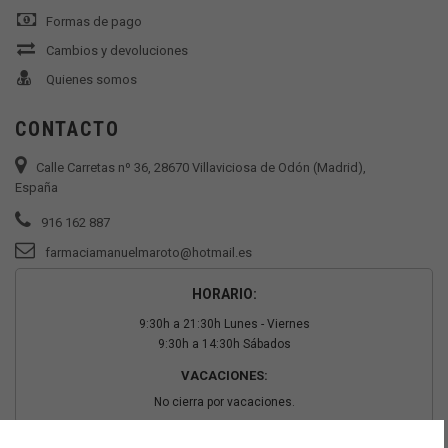
Formas de pago
Cambios y devoluciones
Quienes somos
CONTACTO
Calle Carretas nº 36, 28670 Villaviciosa de Odón (Madrid),
España
916 162 887
farmaciamanuelmaroto@hotmail.es
HORARIO:
9:30h a 21:30h Lunes - Viernes
9:30h a 14:30h Sábados
VACACIONES:
No cierra por vacaciones.