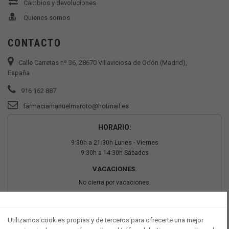
Cambios y devoluciones
Quienes somos
CONTACTO
Calle Carretas nº 36, 28670 Villaviciosa de Odón (Madrid),
España
916 162 887
farmaciamanuelmaroto@hotmail.es
HORARIO:
9:30h a 21:30h Lunes - Viernes
9:30h a 14:30h Sábados
VACACIONES:
No cierra por vacaciones.
PAGO SEGURO
Utilizamos cookies propias y de terceros para ofrecerte una mejor