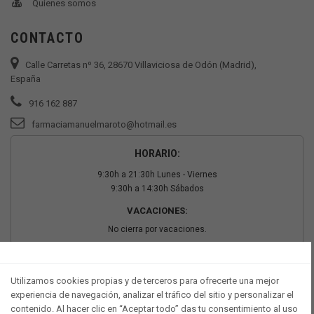
Quienes somos
CONTACTO
Calle Carretas nº 36, 28670 Villaviciosa de Odón (Madrid),
España
916 162 887
farmaciamanuelmaroto@hotmail.es
HORARIO:
9:30h a 21:30h Lunes - Viernes
9:30h a 14:30h Sábados
VACACIONES:
No cierra por vacaciones.
PAGO SEGURO
Utilizamos cookies propias y de terceros para ofrecerte una mejor
experiencia de navegación, analizar el tráfico del sitio y personalizar el
contenido. Al hacer clic en “Aceptar todo” das tu consentimiento al uso