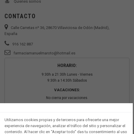
Quienes somos
CONTACTO
Calle Carretas nº 36, 28670 Villaviciosa de Odón (Madrid),
España
916 162 887
farmaciamanuelmaroto@hotmail.es
HORARIO:
9:30h a 21:30h Lunes - Viernes
9:30h a 14:30h Sábados
VACACIONES:
No cierra por vacaciones.
PAGO SEGURO
Utilizamos cookies propias y de terceros para ofrecerte una mejor
experiencia de navegación, analizar el tráfico del sitio y personalizar el
contenido. Al hacer clic en “Aceptar todo” das tu consentimiento al uso