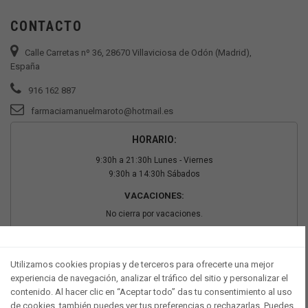
CONTACTO
Calle Carretas nº 36, 28670 Villaviciosa de Odón (Madrid),
España
916 162 887
farmaciamanuelmaroto@hotmail.es
HORARIO:
9:30h a 21:30h Lunes - Viernes
9:30h a 14:30h Sábados
VACACIONES:
No cierra por vacaciones.
PAGO SEGURO
Utilizamos cookies propias y de terceros para ofrecerte una mejor
experiencia de navegación, analizar el tráfico del sitio y personalizar el
contenido. Al hacer clic en “Aceptar todo” das tu consentimiento al uso
de cookies, también puedes ver tus preferencias o rechazarlas. Puedes