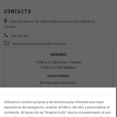
CONTACTO
Calle Carretas nº 36, 28670 Villaviciosa de Odón (Madrid),
España
916 162 887
farmaciamanuelmaroto@hotmail.es
HORARIO:
9:30h a 21:30h Lunes - Viernes
9:30h a 14:30h Sábados
VACACIONES:
No cierra por vacaciones.
PAGO SEGURO
Utilizamos cookies propias y de terceros para ofrecerte una mejor
experiencia de navegación, analizar el tráfico del sitio y personalizar el
contenido. Al hacer clic en “Aceptar todo” das tu consentimiento al uso