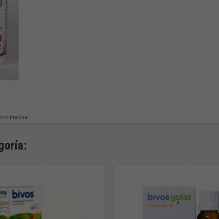
or contractual
goría: