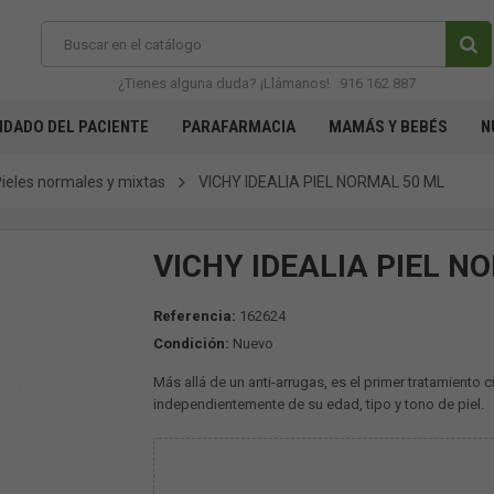
¿Tienes alguna duda? ¡Llámanos!
916 162 887
IDADO DEL PACIENTE
PARAFARMACIA
MAMÁS Y BEBÉS
N
ieles normales y mixtas
VICHY IDEALIA PIEL NORMAL 50 ML
VICHY IDEALIA PIEL N
Referencia:
162624
Condición:
Nuevo
Más allá de un anti-arrugas, es el primer tratamiento 
independientemente de su edad, tipo y tono de piel.