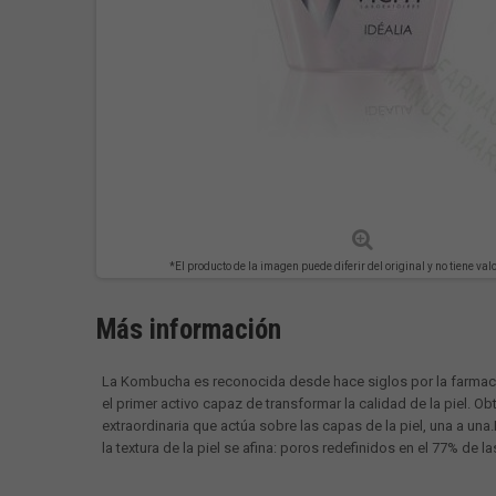
*El producto de la imagen puede diferir del original y no tiene val
Más información
La Kombucha es reconocida desde hace siglos por la farmacop
el primer activo capaz de transformar la calidad de la piel.
extraordinaria que actúa sobre las capas de la piel, una a una
la textura de la piel se afina: poros redefinidos en el 77% de