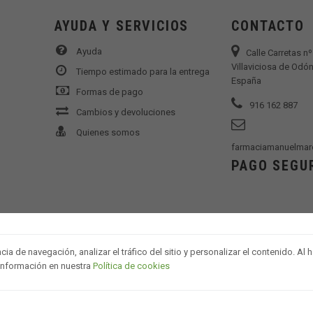
AYUDA Y SERVICIOS
CONTACTO
Ayuda
Calle Carretas n
Villaviciosa de Odón
Tiempo estimado para la entrega
España
Formas de pago
916 162 887
Cambios y devoluciones
Quienes somos
farmaciamanuelmar
PAGO SEGU
a de navegación, analizar el tráfico del sitio y personalizar el contenido. Al
 información en nuestra
Política de cookies