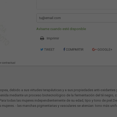
Avísame cuando esté disponible
Imprimir
TWEET
COMPARTIR
GOOGLE+
or contractual
ea, debido a sus virtudes terapéuticas y a sus propiedades anti-oxidantes y 
 Obtenida mediante un proceso biotecnológico de la fermentación del té negro,
.Para todas las mujeres independientemente de su edad, tipo y tono de piel.Des
 las mujeres. - las manchas pigmentarias y vasculares se atenúan: tono más uni