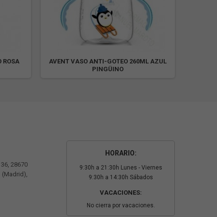
O ROSA
AVENT VASO ANTI-GOTEO 260ML AZUL
AVENT 
PINGÜINO
HORARIO:
º 36, 28670
9:30h a 21:30h Lunes - Viernes
 (Madrid),
9:30h a 14:30h Sábados
VACACIONES:
No cierra por vacaciones.