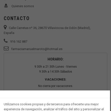
Quienes somos
CONTACTO
Calle Carretas nº 36, 28670 Villaviciosa de Odón (Madrid),
España
916 162 887
farmaciamanuelmaroto@hotmail.es
HORARIO:
9:30h a 21:30h Lunes - Viernes
9:30h a 14:30h Sábados
VACACIONES:
No cierra por vacaciones.
PAGO SEGURO
Utilizamos cookies propias y de terceros para ofrecerte una mejor
experiencia de navegación, analizar el tráfico del sitio y personalizar el