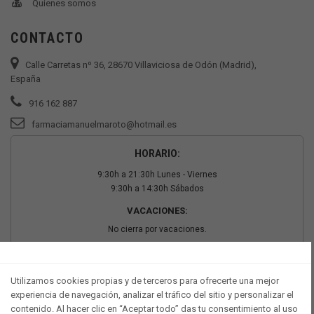
Quienes somos
CONTACTO
Calle Carretas nº 36, 28670 Villaviciosa de Odón (Madrid),
España
916 162 887
farmaciamanuelmaroto@hotmail.es
HORARIO:
9:30h a 21:30h Lunes - Viernes
9:30h a 14:30h Sábados
VACACIONES:
No cierra por vacaciones.
PAGO SEGURO
Utilizamos cookies propias y de terceros para ofrecerte una mejor
experiencia de navegación, analizar el tráfico del sitio y personalizar el
contenido. Al hacer clic en “Aceptar todo” das tu consentimiento al uso