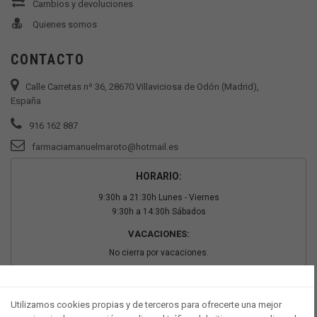
Cambios y devoluciones
Quienes somos
CONTACTO
Calle Carretas nº 36, 28670 Villaviciosa de Odón (Madrid),
España
916 162 887
farmaciamanuelmaroto@hotmail.es
HORARIO:
9:30h a 21:30h Lunes - Viernes
9:30h a 14:30h Sábados
VACACIONES:
No cierra por vacaciones.
PAGO SEGURO
Utilizamos cookies propias y de terceros para ofrecerte una mejor