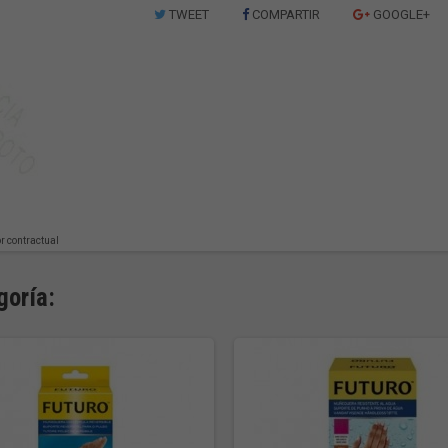
TWEET
COMPARTIR
GOOGLE+
or contractual
goría: