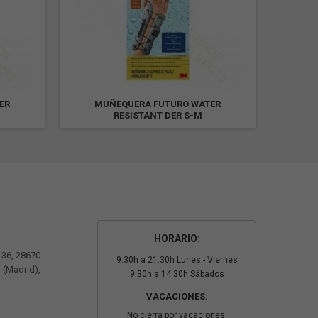
ER
MUÑEQUERA FUTURO WATER
MU
RESISTANT DER S-M
HORARIO:
º 36, 28670
9:30h a 21:30h Lunes - Viernes
 (Madrid),
9:30h a 14:30h Sábados
VACACIONES:
No cierra por vacaciones.