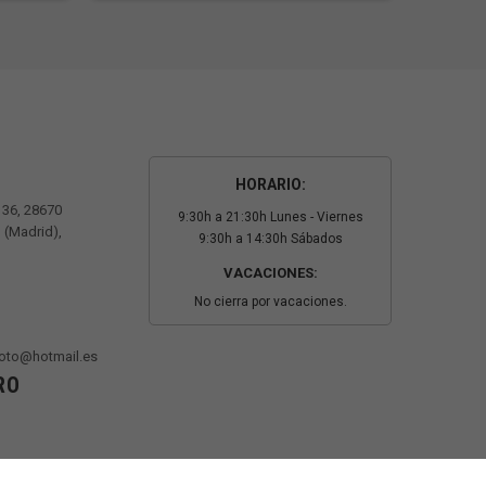
HORARIO:
º 36, 28670
9:30h a 21:30h Lunes - Viernes
 (Madrid),
9:30h a 14:30h Sábados
VACACIONES:
No cierra por vacaciones.
oto@hotmail.es
RO