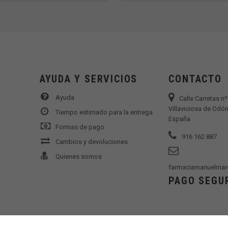
AYUDA Y SERVICIOS
CONTACTO
Ayuda
Calle Carretas n
Villaviciosa de Odón
Tiempo estimado para la entrega
España
Formas de pago
916 162 887
Cambios y devoluciones
Quienes somos
farmaciamanuelmar
PAGO SEGU