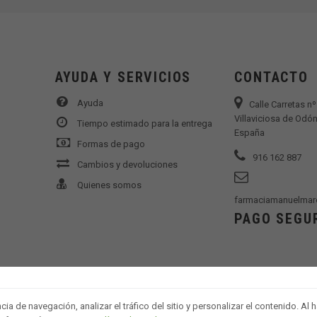
AYUDA Y SERVICIOS
CONTACTO
Ayuda
Calle Carretas n
Villaviciosa de Odón
Tiempo estimado para la entrega
España
Formas de pago
916 162 887
Cambios y devoluciones
Quienes somos
farmaciamanuelmar
PAGO SEGU
a de navegación, analizar el tráfico del sitio y personalizar el contenido. Al