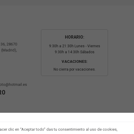
HORARIO:
º 36, 28670
9:30h a 21:30h Lunes - Viernes
 (Madrid),
9:30h a 14:30h Sábados
VACACIONES:
No cierra por vacaciones.
oto@hotmail.es
RO
 hacer clic en “Aceptar todo” das tu consentimiento al uso de cookies,