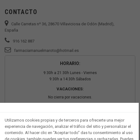
CONTACTO
Calle Carretas nº 36, 28670 Villaviciosa de Odón (Madrid),
España
916 162 887
farmaciamanuelmaroto@hotmail.es
HORARIO:
9:30h a 21:30h Lunes - Viernes
9:30h a 14:30h Sábados
VACACIONES:
No cierra por vacaciones.
PAGO SEGURO
Utilizamos cookies propias y de terceros para ofrecerte una mejor
experiencia de navegación, analizar el tráfico del sitio y personalizar el
contenido. Al hacer clic en “Aceptar todo” das tu consentimiento al uso
de cookies, también puedes ver tus preferencias o rechazarlas. Puedes