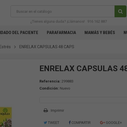
¿Tienes alguna duda? ¡Llámanos!
916 162 887
IDADO DEL PACIENTE
PARAFARMACIA
MAMÁS Y BEBÉS
N
Estrés
ENRELAX CAPSULAS 48 CAPS
ENRELAX CAPSULAS 4
Referencia:
299883
Condición:
Nuevo
Imprimir
TWEET
COMPARTIR
GOOGLE+