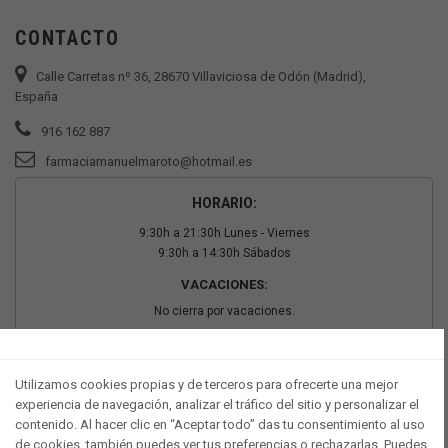
CONTACTO
Calle Carretas nº 36, 28670 Villaviciosa de Odón (Madrid),
España
916 162 887
farmaciamanuelmaroto@hotmail.es
HORARIO:
9:30h a 21:30h Lunes - Viernes
9:30h a 14:30h Sábados
VACACIONES:
No cierra por vacaciones.
PAGO SEGURO
Utilizamos cookies propias y de terceros para ofrecerte una mejor
experiencia de navegación, analizar el tráfico del sitio y personalizar el
contenido. Al hacer clic en “Aceptar todo” das tu consentimiento al uso
de cookies, también puedes ver tus preferencias o rechazarlas. Puedes