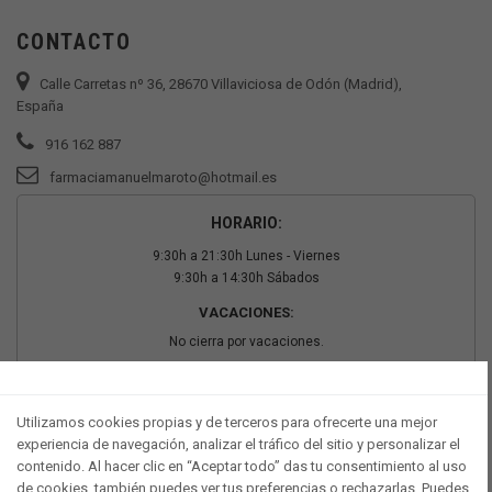
CONTACTO
Calle Carretas nº 36, 28670 Villaviciosa de Odón (Madrid),
España
916 162 887
farmaciamanuelmaroto@hotmail.es
HORARIO:
9:30h a 21:30h Lunes - Viernes
9:30h a 14:30h Sábados
VACACIONES:
No cierra por vacaciones.
PAGO SEGURO
Utilizamos cookies propias y de terceros para ofrecerte una mejor
experiencia de navegación, analizar el tráfico del sitio y personalizar el
contenido. Al hacer clic en “Aceptar todo” das tu consentimiento al uso
de cookies, también puedes ver tus preferencias o rechazarlas. Puedes