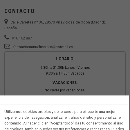
CONTACTO
Calle Carretas nº 36, 28670 Villaviciosa de Odón (Madrid),
España
916 162 887
farmaciamanuelmaroto@hotmail.es
HORARIO:
9:30h a 21:30h Lunes - Viernes
9:30h a 14:30h Sábados
VACACIONES:
No cierra por vacaciones.
PAGO SEGURO
Utilizamos cookies propias y de terceros para ofrecerte una mejor
experiencia de navegación, analizar el tráfico del sitio y personalizar el
contenido. Al hacer clic en “Aceptar todo” das tu consentimiento al uso
de cookies, también puedes ver tus preferencias o rechazarlas. Puedes