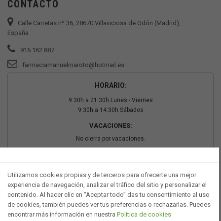
CONTACTO
Calle Carretas nº 36, 28670 Villaviciosa de Odón (Madrid),
España
916 162 887
farmaciamanuelmaroto@hotmail.es
HORARIO:
9:30h a 21:30h Lunes - Viernes
9:30h a 14:30h Sábados
VACACIONES:
No cierra por vacaciones.
PAGO SEGURO
Utilizamos cookies propias y de terceros para ofrecerte una mejor
experiencia de navegación, analizar el tráfico del sitio y personalizar el
contenido. Al hacer clic en “Aceptar todo” das tu consentimiento al uso
de cookies, también puedes ver tus preferencias o rechazarlas. Puedes
encontrar más información en nuestra
Política de cookies