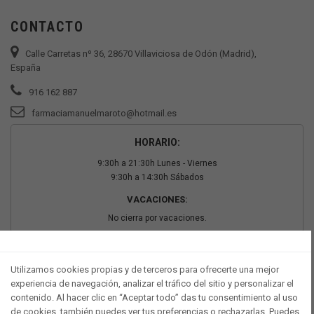
CONTACTO
Calle Carretas nº 36, 28670 Villaviciosa de Odón (Madrid),
España
916 162 887
farmaciamanuelmaroto@hotmail.es
HORARIO:
9:30h a 21:30h Lunes - Viernes
9:30h a 14:30h Sábados
VACACIONES:
No cierra por vacaciones.
PAGO SEGURO
Utilizamos cookies propias y de terceros para ofrecerte una mejor
experiencia de navegación, analizar el tráfico del sitio y personalizar el
contenido. Al hacer clic en “Aceptar todo” das tu consentimiento al uso
de cookies, también puedes ver tus preferencias o rechazarlas. Puedes