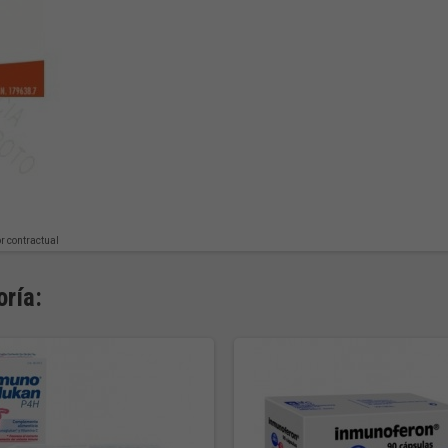
or contractual
ría: