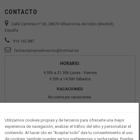
CONTACTO
Calle Carretas nº 36, 28670 Villaviciosa de Odón (Madrid),
España
916 162 887
farmaciamanuelmaroto@hotmail.es
HORARIO:
9:30h a 21:30h Lunes - Viernes
9:30h a 14:30h Sábados
VACACIONES:
No cierra por vacaciones.
PAGO SEGURO
Utilizamos cookies propias y de terceros para ofrecerte una mejor
experiencia de navegación, analizar el tráfico del sitio y personalizar el
contenido. Al hacer clic en “Aceptar todo” das tu consentimiento al uso
de cookies, también puedes ver tus preferencias o rechazarlas. Puedes