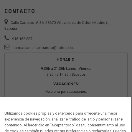
CONTACTO
Calle Carretas nº 36, 28670 Villaviciosa de Odón (Madrid),
España
916 162 887
farmaciamanuelmaroto@hotmail.es
HORARIO:
9:30h a 21:30h Lunes - Viernes
9:30h a 14:30h Sábados
VACACIONES:
No cierra por vacaciones.
PAGO SEGURO
Utilizamos cookies propias y de terceros para ofrecerte una mejor
experiencia de navegación, analizar el tráfico del sitio y personalizar el
contenido. Al hacer clic en “Aceptar todo” das tu consentimiento al uso
de cookies, también puedes ver tus preferencias o rechazarlas. Puedes