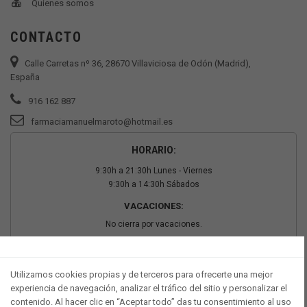
Quienes somos
CONTACTO
Calle Carretas nº 36, 28670 Villaviciosa de Odón (Madrid),
España
916 162 887
farmaciamanuelmaroto@hotmail.es
HORARIO:
9:30h a 21:30h Lunes - Viernes
9:30h a 14:30h Sábados
VACACIONES:
No cierra por vacaciones.
PAGO SEGURO
Utilizamos cookies propias y de terceros para ofrecerte una mejor
experiencia de navegación, analizar el tráfico del sitio y personalizar el
contenido. Al hacer clic en “Aceptar todo” das tu consentimiento al uso