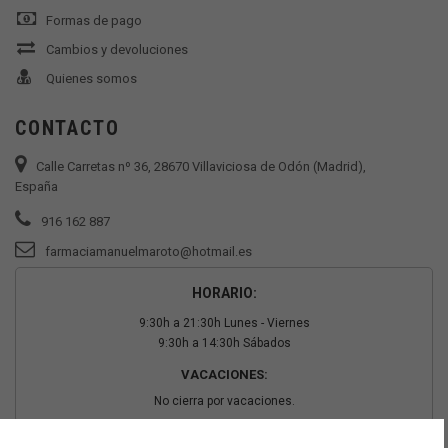
Formas de pago
Cambios y devoluciones
Quienes somos
CONTACTO
Calle Carretas nº 36, 28670 Villaviciosa de Odón (Madrid),
España
916 162 887
farmaciamanuelmaroto@hotmail.es
HORARIO:
9:30h a 21:30h Lunes - Viernes
9:30h a 14:30h Sábados
VACACIONES:
No cierra por vacaciones.