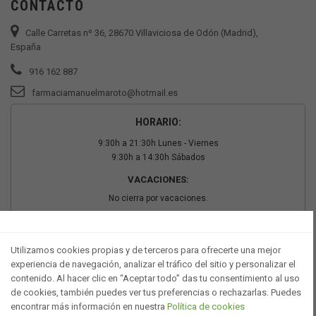
CONTACTO
Calle Carretas nº 36, 28670 Villaviciosa de Odón (Madrid),
España
916 162 887
farmaciamanuelmaroto@hotmail.es
HORARIO:
9:30h a 21:30h Lunes - Viernes
9:30h a 14:30h Sábados
VACACIONES:
No cierra por vacaciones.
PAGO SEGURO
Utilizamos cookies propias y de terceros para ofrecerte una mejor
experiencia de navegación, analizar el tráfico del sitio y personalizar el
contenido. Al hacer clic en “Aceptar todo” das tu consentimiento al uso
de cookies, también puedes ver tus preferencias o rechazarlas. Puedes
encontrar más información en nuestra
Política de cookies