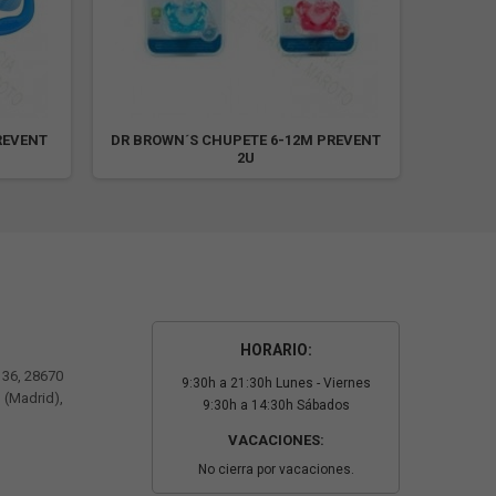
REVENT
DR BROWN´S CHUPETE 6-12M PREVENT
DR BRO
2U
HORARIO:
º 36, 28670
9:30h a 21:30h Lunes - Viernes
 (Madrid),
9:30h a 14:30h Sábados
VACACIONES:
No cierra por vacaciones.