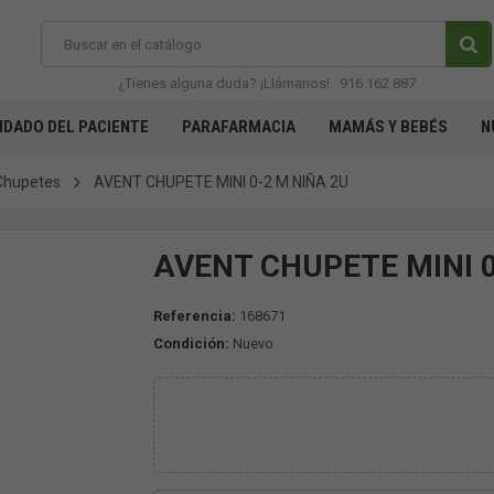
¿Tienes alguna duda? ¡Llámanos!
916 162 887
IDADO DEL PACIENTE
PARAFARMACIA
MAMÁS Y BEBÉS
N
Chupetes
AVENT CHUPETE MINI 0-2 M NIÑA 2U
AVENT CHUPETE MINI 0
Referencia:
168671
Condición:
Nuevo