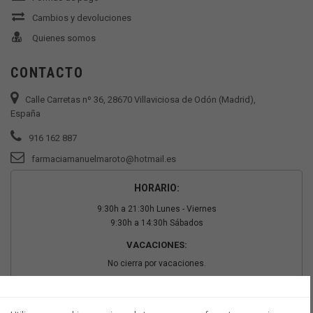
Cambios y devoluciones
Quienes somos
CONTACTO
Calle Carretas nº 36, 28670 Villaviciosa de Odón (Madrid),
España
916 162 887
farmaciamanuelmaroto@hotmail.es
HORARIO:
9:30h a 21:30h Lunes - Viernes
9:30h a 14:30h Sábados
VACACIONES:
No cierra por vacaciones.
PAGO SEGURO