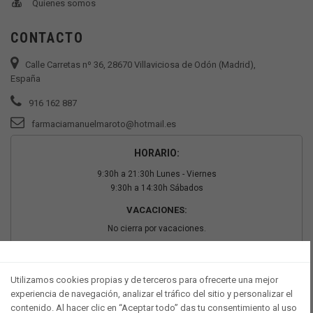
Quienes somos
CONTACTO
Calle Carretas nº 36, 28670 Villaviciosa de Odón (Madrid),
España
916 162 887
farmaciamanuelmaroto@hotmail.es
HORARIO:
9:30h a 21:30h Lunes - Viernes
9:30h a 14:30h Sábados
VACACIONES:
No cierra por vacaciones.
PAGO SEGURO
Utilizamos cookies propias y de terceros para ofrecerte una mejor
experiencia de navegación, analizar el tráfico del sitio y personalizar el
contenido. Al hacer clic en “Aceptar todo” das tu consentimiento al uso