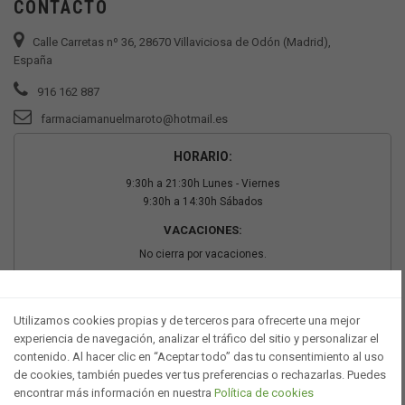
CONTACTO
Calle Carretas nº 36, 28670 Villaviciosa de Odón (Madrid),
España
916 162 887
farmaciamanuelmaroto@hotmail.es
HORARIO:
9:30h a 21:30h Lunes - Viernes
9:30h a 14:30h Sábados
VACACIONES:
No cierra por vacaciones.
PAGO SEGURO
Utilizamos cookies propias y de terceros para ofrecerte una mejor
experiencia de navegación, analizar el tráfico del sitio y personalizar el
contenido. Al hacer clic en “Aceptar todo” das tu consentimiento al uso
de cookies, también puedes ver tus preferencias o rechazarlas. Puedes
encontrar más información en nuestra
Política de cookies