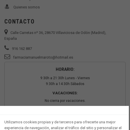
Quienes somos
CONTACTO
Calle Carretas nº 36, 28670 Villaviciosa de Odón (Madrid),
España
916 162 887
farmaciamanuelmaroto@hotmail.es
HORARIO:
9:30h a 21:30h Lunes - Viernes
9:30h a 14:30h Sábados
VACACIONES:
No cierra por vacaciones.
PAGO SEGURO
Utilizamos cookies propias y de terceros para ofrecerte una mejor
experiencia de navegación, analizar el tráfico del sitio y personalizar el