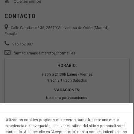
Quienes somos
CONTACTO
Calle Carretas nº 36, 28670 Villaviciosa de Odón (Madrid),
España
916 162 887
farmaciamanuelmaroto@hotmail.es
HORARIO:
9:30h a 21:30h Lunes - Viernes
9:30h a 14:30h Sábados
VACACIONES:
No cierra por vacaciones.
PAGO SEGURO
Utilizamos cookies propias y de terceros para ofrecerte una mejor
experiencia de navegación, analizar el tráfico del sitio y personalizar el
contenido. Al hacer clic en “Aceptar todo” das tu consentimiento al uso