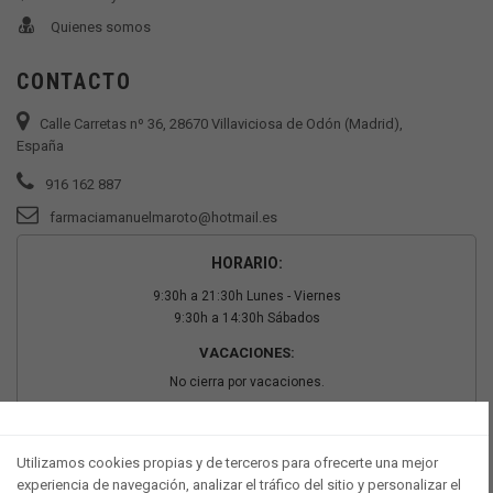
Quienes somos
CONTACTO
Calle Carretas nº 36, 28670 Villaviciosa de Odón (Madrid),
España
916 162 887
farmaciamanuelmaroto@hotmail.es
HORARIO:
9:30h a 21:30h Lunes - Viernes
9:30h a 14:30h Sábados
VACACIONES:
No cierra por vacaciones.
PAGO SEGURO
Utilizamos cookies propias y de terceros para ofrecerte una mejor
experiencia de navegación, analizar el tráfico del sitio y personalizar el